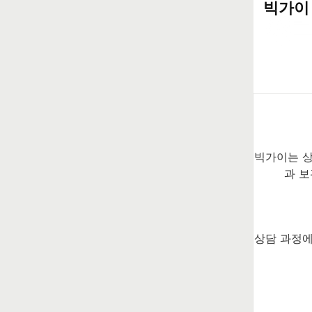
빅가이
빅가이는 상
과 보
상담 과정에